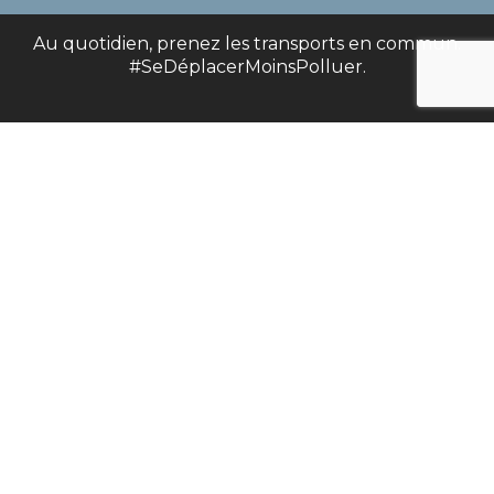
Au quotidien, prenez les transports en commun.
#SeDéplacerMoinsPolluer.
Parc d’Activités – Zone Industrielle 68130 Altkirch
03 89 08 99 29
PRENEZ RENDEZ-VOUS